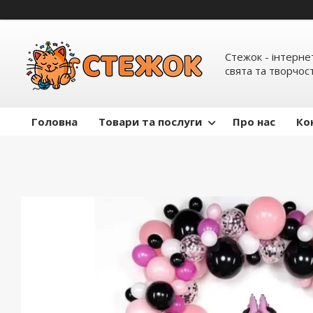
Стежок - інтерне
свята та творчост
Головна
Товари та послуги
Про нас
Ко