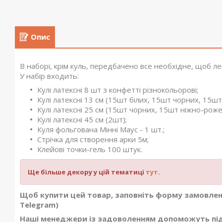
Опис
В наборі, крім куль, передбачено все необхідне, щоб ле
У набір входить:
Кулі латексні 8 шт з конфетті різнокольорові;
Кулі латексні 13 см (15шт білих, 15шт чорних, 15шт
Кулі латексні 25 см (15шт чорних, 15шт ніжно-роже
Кулі латексні 45 см (2шт);
Куля фольгована Мінні Маус - 1 шт.;
Стрічка для створення арки 5м;
Клейові точки-гель 100 штук.
Ще більше декору у цій тематиці
тут
.
Щоб купити цей товар, заповніть форму замовленн
Telegram)
Наші менеджери із задоволенням допоможуть піді