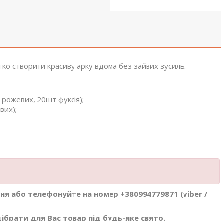
гко створити красиву арку вдома без зайвих зусиль.
 рожевих, 20шт фуксія);
вих);
я або телефонуйте на номер +380994779871 (viber /
брати для Вас товар під будь-яке свято.