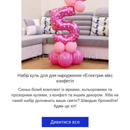
,
ми, з
 не такий
Швидше
Набір куль для дня народження «Електрик мікс
конфеті»
Синьо-білий комплект із зірками, кольоровими та
прозорими кулями, з конфеті та іншим декором. Хіба не
такий набір доповнить ваше свято? Швидше бронюйте!
Адже це хіт!
Дивитися все