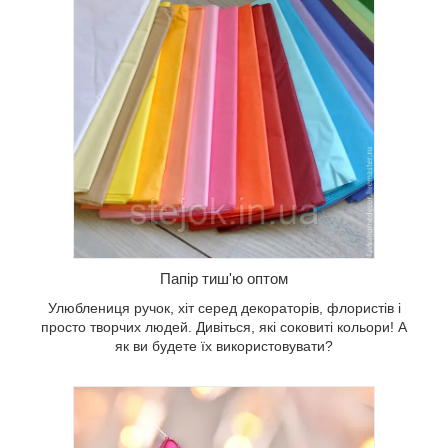
 творчих
льори! А
и?
Папір тиш'ю оптом
Улюблениця ручок, хіт серед декораторів, флористів і
просто творчих людей. Дивіться, які соковиті кольори! А
як ви будете їх використовувати?