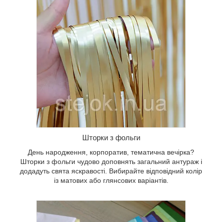
ольги
ураж і
ирайте
о
Шторки з фольги
День народження, корпоратив, тематична вечірка?
Шторки з фольги чудово доповнять загальний антураж і
додадуть свята яскравості. Вибирайте відповідний колір
із матових або глянсових варіантів.