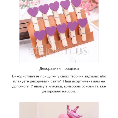
х
мент вам
,
вані
Декоративні прищіпки
Використовуєте прищіпки у своїх творчих задумах або
плануєте декорувати свято? Наш асортимент вам на
допомогу. У ньому є класика, кольорові основи та вже
декоровані набори.