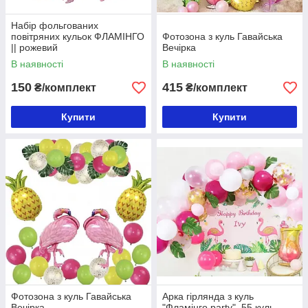
Набір фольгованих
повітряних кульок ФЛАМІНГО
Фотозона з куль Гавайська
|| рожевий
Вечірка
В наявності
В наявності
150
415
₴/комплект
₴/комплект
Купити
Купити
Фотозона з куль Гавайська
Арка гірлянда з куль
Вечірка
"Фламінго party", 55 куль