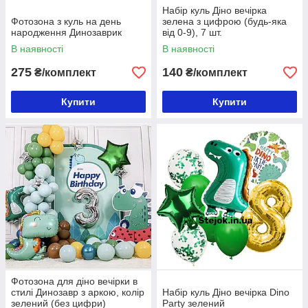
Набір куль Діно вечірка
Фотозона з куль на день
зелена з цифрою (будь-яка
народження Динозаврик
від 0-9), 7 шт.
В наявності
В наявності
275
140
₴/комплект
₴/комплект
Купити
Купити
Фотозона для діно вечірки в
стилі Динозавр з аркою, колір
Набір куль Діно вечірка Dino
зелений (без цифри)
Party зелений