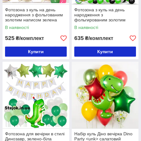
Фотозона з куль на день
Фотозона з куль на день
народження з фольгованим
народження з
золотим написом зелена
фольгированим золотим
Happy Birthday Динозавр
написом зелена Happy
В наявності
В наявності
Birthday Динозавр
525
635
₴/комплект
₴/комплект
Купити
Купити
Фотозона для вечірки в стилі
Набір куль Діно вечірка Dino
Динозавр, зелено-біла
Party <unk> салатовий