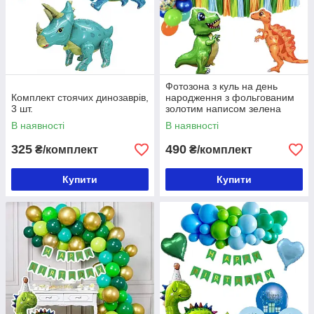
Фотозона з куль на день
Комплект стоячих динозаврів,
народження з фольгованим
3 шт.
золотим написом зелена
Happy Birthday Динозавр
В наявності
В наявності
325
490
₴/комплект
₴/комплект
Купити
Купити