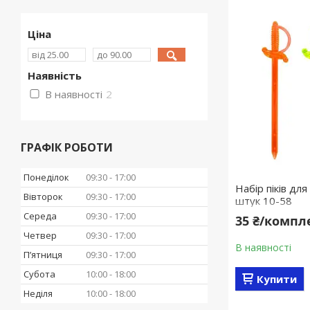
Ціна
Наявність
В наявності
2
ГРАФІК РОБОТИ
Понеділок
09:30
17:00
Набір піків дл
Вівторок
09:30
17:00
штук 10-58
Середа
09:30
17:00
35 ₴/компл
Четвер
09:30
17:00
В наявності
Пʼятниця
09:30
17:00
Субота
10:00
18:00
Купити
Неділя
10:00
18:00