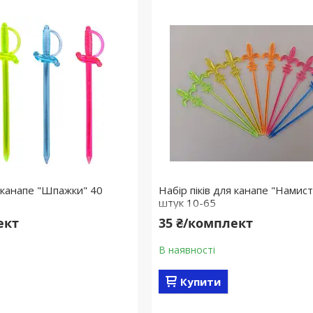
я канапе "Шпажки" 40
Набір піків для канапе "Намис
штук 10-65
ект
35 ₴/комплект
В наявності
Купити