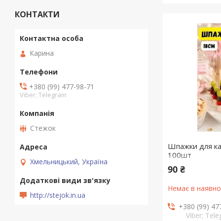
КОНТАКТИ
Карина
+380 (99) 477-98-71
Viber; Telegram
Стежок
Шпажки для ка
100шт
Хмельницький, Україна
90 ₴
Немає в наявно
http://stejok.in.ua
+380 (99) 47
Viber; Tel