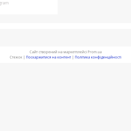
egram
Сайт створений на маркетплейсі
Prom.ua
Стежок |
Поскаржитися на контент
|
Політика конфіденційності