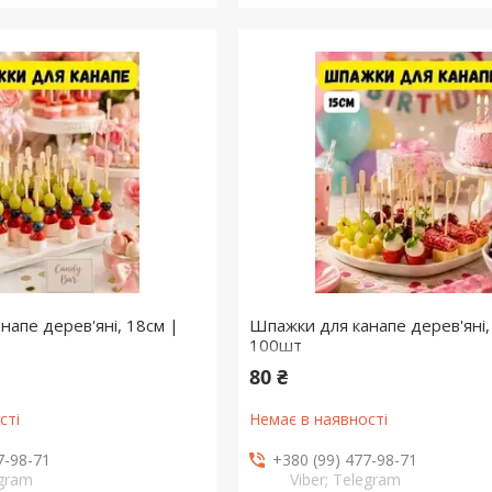
напе дерев'яні, 18см |
Шпажки для канапе дерев'яні,
100шт
80 ₴
сті
Немає в наявності
7-98-71
+380 (99) 477-98-71
egram
Viber; Telegram