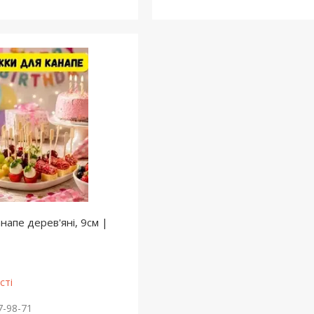
напе дерев'яні, 9см |
сті
7-98-71