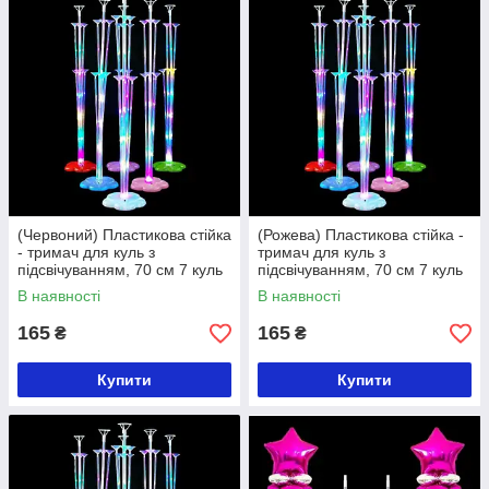
(Червоний) Пластикова стійка
(Рожева) Пластикова стійка -
- тримач для куль з
тримач для куль з
підсвічуванням, 70 см 7 куль
підсвічуванням, 70 см 7 куль
В наявності
В наявності
165
165
₴
₴
Купити
Купити