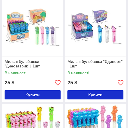
Мильні бульбашки
Мильні бульбашки "Єдиноріг"
"Динозаврик" | 1шт
| 1шт
В наявності
В наявності
25
25
₴
₴
Купити
Купити