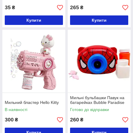
35
265
₴
₴
Купити
Купити
Мильні бульбашки Павук на
Мильний бластер Hello Kitty
батарейках Bubble Paradise
В наявності
Готово до відправки
300
260
₴
₴
Купити
Купити