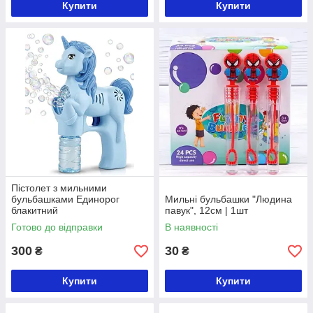
Купити
Купити
Пістолет з мильними
бульбашками Единорог
Мильні бульбашки "Людина
блакитний
павук", 12см | 1шт
Готово до відправки
В наявності
300
30
₴
₴
Купити
Купити