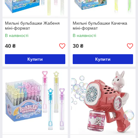
Мильні бульбашки Жабеня
Мильні бульбашки Качечка
міні-формат
міні-формат
В наявності
В наявності
40
30
₴
₴
Купити
Купити