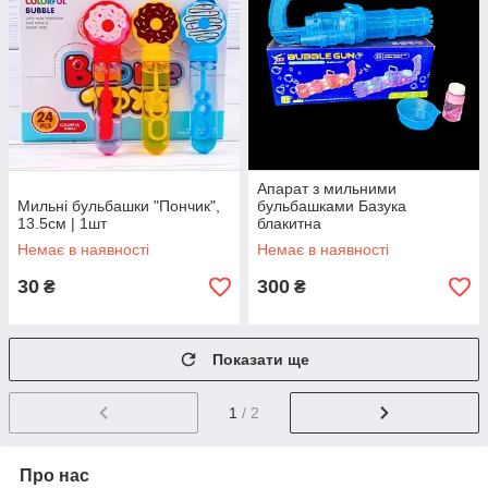
Апарат з мильними
Мильні бульбашки "Пончик",
бульбашками Базука
13.5см | 1шт
блакитна
Немає в наявності
Немає в наявності
30
300
₴
₴
Показати ще
1
/ 2
Про нас