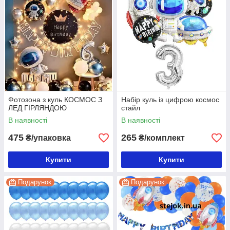
Фотозона з куль КОСМОС З
Набір куль із цифрою космос
ЛЕД ГІРЛЯНДОЮ
стайл
В наявності
В наявності
475
265
₴/упаковка
₴/комплект
Купити
Купити
Подарунок
Подарунок