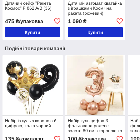
Дитячий сейф "Ракета
Дитячий автомат хватайка
Космос" F 862 A/B (36)
з іграшками Космічна
ракета (рожевий)
475
1 090
₴/упаковка
₴
Купити
Купити
Подібні товари компанії
Набір із куль з короною й
Набір куль цифра 3
Набі
цифрою, колір чорний
фольгована рожеве
фол
золото 80 см з короною та
золо
кулями
кул
135
100
100
₴/комплект
₴/упаковка