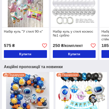
Набір куль "У стилі 90-х"
Набір куль у стилі космос
Набі
№1 срібло
meow
стій
575
250
185
₴
₴/комплект
Купити
Купити
Акційні пропозиції та новинки
Подарунок
Подарунок