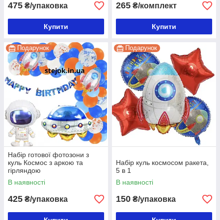
475
265
₴/упаковка
₴/комплект
Купити
Купити
Подарунок
Подарунок
Набір готової фотозони з
куль Космос з аркою та
Набір куль космосом ракета,
гірляндою
5 в 1
В наявності
В наявності
425
150
₴/упаковка
₴/упаковка