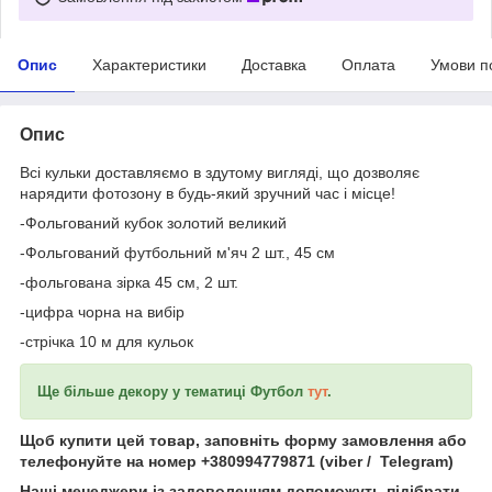
Опис
Характеристики
Доставка
Оплата
Умови п
Опис
Всі кульки доставляємо в здутому вигляді, що дозволяє
нарядити фотозону в будь-який зручний час і місце!
-Фольгований кубок золотий великий
-Фольгований футбольний м'яч 2 шт., 45 см
-фольгована зірка 45 см, 2 шт.
-цифра чорна на вибір
-стрічка 10 м для кульок
Ще більше декору у тематиці
Футбол
тут
.
Щоб купити цей товар, заповніть форму замовлення або
телефонуйте на номер +380994779871 (viber / Telegram)
Наші менеджери із задоволенням допоможуть підібрати