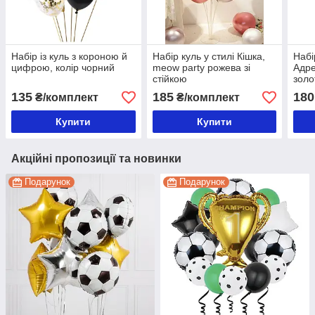
Набір із куль з короною й
Набір куль у стилі Кішка,
Набі
цифрою, колір чорний
meow party рожева зі
Адре
стійкою
золо
буке
135
185
180
₴/комплект
₴/комплект
Купити
Купити
Акційні пропозиції та новинки
Подарунок
Подарунок