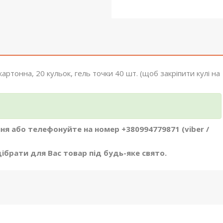
 картонна, 20 кульок, гель точки 40 шт. (щоб закріпити кулі на
я або телефонуйте на номер +380994779871 (viber /
брати для Вас товар під будь-яке свято.