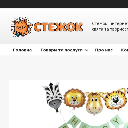
Стежок - інтерне
свята та творчост
Головна
Товари та послуги
Про нас
Ко