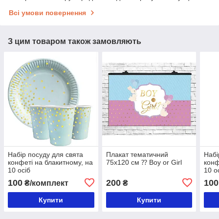
Всі умови повернення
З цим товаром також замовляють
Набір посуду для свята
Плакат тематичний
Набі
конфеті на блакитному, на
75х120 см ⁇ Boy or Girl
конф
10 осіб
10 о
100
200
100
₴/комплект
₴
Купити
Купити