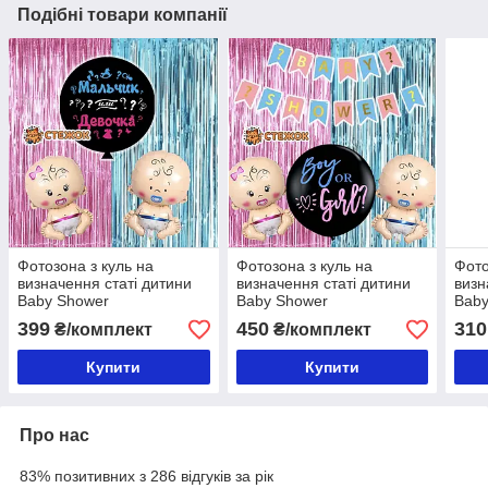
Подібні товари компанії
Фотозона з куль на
Фотозона з куль на
Фото
визначення статі дитини
визначення статі дитини
визн
Baby Shower
Baby Shower
Baby
399
450
310
₴/комплект
₴/комплект
Купити
Купити
Про нас
83% позитивних з 286 відгуків за рік