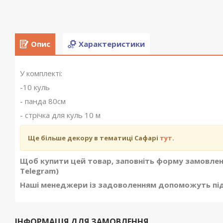
Опис
Характеристики
У комплекті:
-10 куль
- панда 80см
- стрічка для куль 10 м
Ще більше декору в тематиці Сафарі
тут
.
Щоб купити цей товар, заповніть форму замовленн
Telegram)
Наші менеджери із задоволенням допоможуть піді
ІНФОРМАЦІЯ ДЛЯ ЗАМОВЛЕННЯ