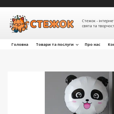
Стежок - інтерне
свята та творчост
Головна
Товари та послуги
Про нас
Ко