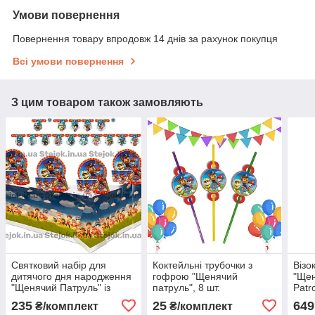
Умови повернення
Повернення товару впродовж 14 днів за рахунок покупця
Всі умови повернення
З цим товаром також замовляють
Святковий набір для
Коктейльні трубочки з
Візо
дитячого дня народження
гофрою "Щенячий
"Щен
"Щенячий Патруль" із
патруль", 8 шт.
Patr
скатертиною
235
25
649
₴/комплект
₴/комплект