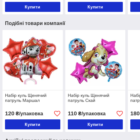
Купити
Купити
Подібні товари компанії
Набір куль Щенячий
Набір куль Щенячий
Набі
патруль Маршал
патруль Скай
патр
120
110
180
₴/упаковка
₴/упаковка
Купити
Купити