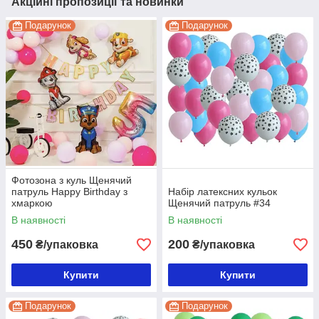
Акційні пропозиції та новинки
Подарунок
Подарунок
Фотозона з куль Щенячий
патруль Happy Birthday з
Набір латексних кульок
хмаркою
Щенячий патруль #34
В наявності
В наявності
450
200
₴/упаковка
₴/упаковка
Купити
Купити
Подарунок
Подарунок