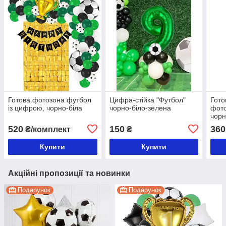
Готова фотозона футбол
Цифра-стійка "Футбол"
Гото
із цифрою, чорно-біла
чорно-біло-зелена
фот
чорн
520
150
360
₴/комплект
₴
Купити
Купити
Акційні пропозиції та новинки
Подарунок
Подарунок