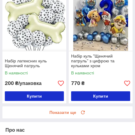
Набір куль "Щенячий
Набір латексних куль
патруль" з цифрою та
Щенячий патруль
кульками хром
В наявності
В наявності
200
770
₴/упаковка
₴
Купити
Купити
Показати ще
Про нас