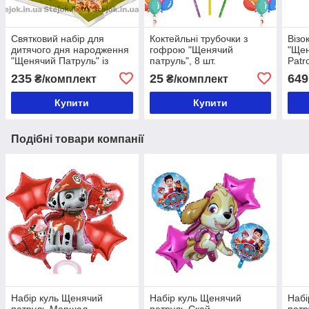
Святковий набір для
Коктейльні трубочки з
Візо
дитячого дня народження
гофрою "Щенячий
"Щен
"Щенячий Патруль" із
патруль", 8 шт.
Patr
скатертиною
235
25
649
₴/комплект
₴/комплект
Купити
Купити
Подібні товари компанії
Набір куль Щенячий
Набір куль Щенячий
Набі