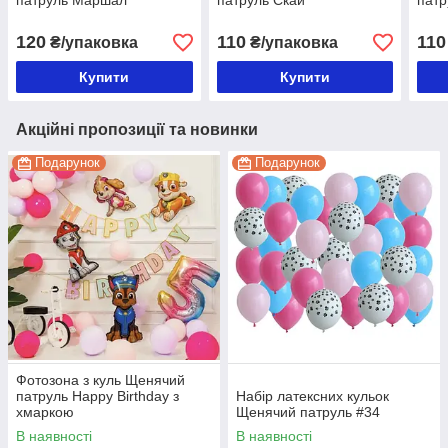
патруль Маршал
патруль Скай
патр
120
110
110
₴/упаковка
₴/упаковка
Купити
Купити
Акційні пропозиції та новинки
Подарунок
Подарунок
Фотозона з куль Щенячий
патруль Happy Birthday з
Набір латексних кульок
хмаркою
Щенячий патруль #34
В наявності
В наявності