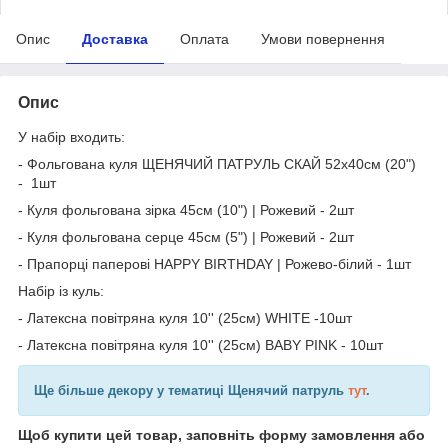
Опис
Доставка
Оплата
Умови повернення
Опис
У набір входить:
- Фольгована куля ЩЕНЯЧИЙ ПАТРУЛЬ СКАЙ 52х40см (20")
- 1шт
- Куля фольгована зірка 45см (10") | Рожевий - 2шт
- Куля фольгована серце 45см (5") | Рожевий - 2шт
- Прапорці паперові HAPPY BIRTHDAY | Рожево-білий - 1шт
Набір із куль:
- Латексна повітряна куля 10'' (25см) WHITE -10шт
- Латексна повітряна куля 10'' (25см) BABY PINK - 10шт
Ще більше декору у тематиці Щенячий патруль
тут
.
Щоб купити цей товар, заповніть форму замовлення або