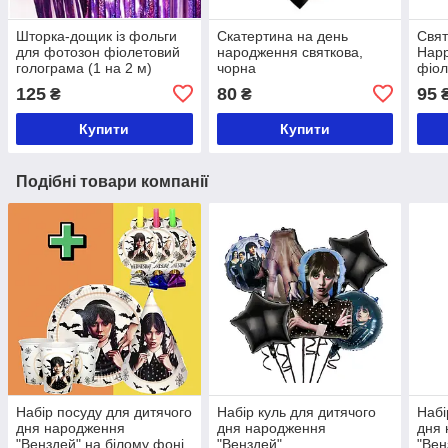
Шторка-дощик із фольги
Скатертина на день
Свят
для фотозон фіолетовий
народження святкова,
Happ
голограма (1 на 2 м)
чорна
фіол
125
80
95
₴
₴
₴
Купити
Купити
Подібні товари компанії
Набір посуду для дитячого
Набір куль для дитячого
Набі
дня народження
дня народження
дня
"Венздей" на білому фоні
"Венздей"
"Вен