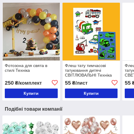
Фотозона для свята в
Флеш тату тимчасові
Флеш
стилі Техніка
татуювання дитячі
тату
СВІТЛЮВАЛЬНІ Техніка
СВЕТ
250
55
55
₴/комплект
₴/лист
₴
Купити
Купити
Подібні товари компанії