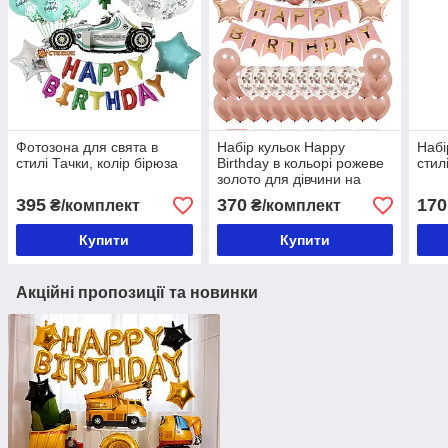
Фотозона для свята в
Набір кульок Нappy
Набі
стилі Тачки, колір бірюза
Birthday в кольорі рожеве
стил
золото для дівчини на
день народження
395
370
170
₴/комплект
₴/комплект
фотозона
Купити
Купити
Акційні пропозиції та новинки