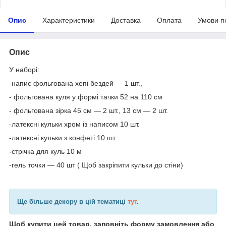
Опис
Характеристики
Доставка
Оплата
Умови п
Опис
У наборі:
-напис фольгована хепі бездей — 1 шт.,
- фольгована куля у формі тачки 52 на 110 см
- фольгована зірка 45 см — 2 шт., 13 см — 2 шт.
-латексні кульки хром із написом 10 шт.
-латексні кульки з конфеті 10 шт.
-стрічка для куль 10 м
-гель точки — 40 шт ( Щоб закріпити кульки до стіни)
Ще більше декору в цій тематиці
тут
.
Щоб купити цей товар, заповніть форму замовлення або