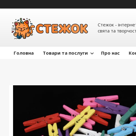
Стежок - інтерне
свята та творчост
Головна
Товари та послуги
Про нас
Ко