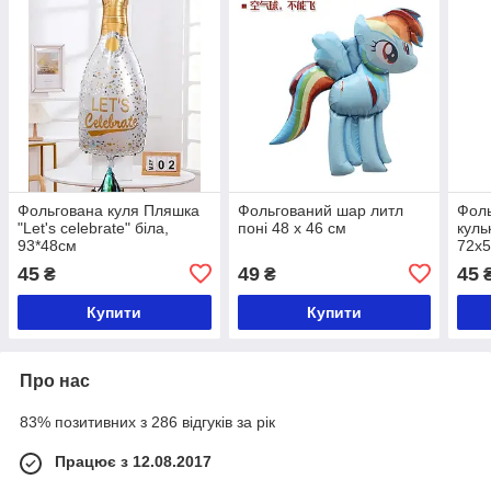
Фольгована куля Пляшка
Фольгований шар литл
Фоль
"Let's celebrate" біла,
поні 48 х 46 см
куль
93*48см
72х5
45
49
45
₴
₴
Купити
Купити
Про нас
83% позитивних з 286 відгуків за рік
Працює з 12.08.2017