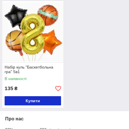
Набір куль "Баскетбольна
гра" 5в1
В наявності
135
₴
Купити
Про нас