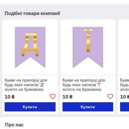
Подібні товари компанії
Букви на прапорці для
Букви на прапорці для
Букв
будь яких написів "Д"
будь яких написів "Ї"
будь
золото на бузковому
золото на бузковому
золо
10
10
10
₴
₴
Купити
Купити
Про нас