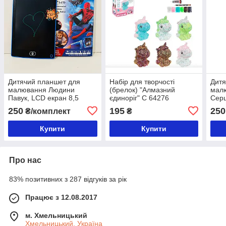
Дитячий планшет для
Набір для творчості
Дитя
малювання Людини
(брелок) "Алмазний
мал
Павук, LCD екран 8,5
єдиноріг" C 64276
Серц
дюйма, стилус, дошка для
дюйм
250
195
250
₴/комплект
₴
малювання
мал
Купити
Купити
Про нас
83% позитивних з 287 відгуків за рік
Працює з 12.08.2017
м. Хмельницький
Хмельницький, Україна