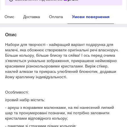
Опис
Доставка
Оплата
Умови повернення
Опис
Набори для творчості - найкращий варіант подарунка для
малечі, яка обожнює створювати оригінальні речі власноруч.
Більше кольору, більше блиску та сяйва! І ось перед очима
з’являється унікальне зображення, прикрашене неймовірно
красивими різнокольоровими кристалами. Виріж стікер,
наклей алмази та прикрась улюблений блокнотик, додавши
йому краплинку індивідуальності.
Особливості:
ігровий набір містить:
- аркуш з яскравими малюнками, на які нанесений липкий
шар та пронумеровані позначки, які потрібно заповнити
кристалами відповідного кольору;
- пакетики зі стразами різних кольорів;