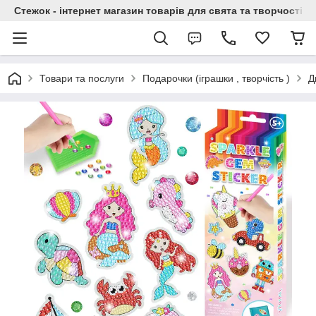
Стежок - інтернет магазин товарів для свята та творчості
Товари та послуги
Подарочки (іграшки , творчість )
Д