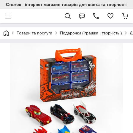
Стежок - інтернет магазин товарів для свята та творчості
Товари та послуги
Подарочки (іграшки , творчість )
Д