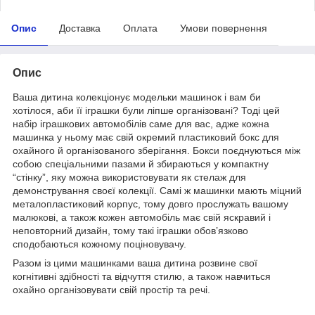
Опис
Доставка
Оплата
Умови повернення
Опис
Ваша дитина колекціонує модельки машинок і вам би
хотілося, аби її іграшки були ліпше організовані? Тоді цей
набір іграшкових автомобілів саме для вас, адже кожна
машинка у ньому має свій окремий пластиковий бокс для
охайного й організованого зберігання. Бокси поєднуються між
собою спеціальними пазами й збираються у компактну
“стінку”, яку можна використовувати як стелаж для
демонстрування своєї колекції. Самі ж машинки мають міцний
металопластиковий корпус, тому довго прослужать вашому
малюкові, а також кожен автомобіль має свій яскравий і
неповторний дизайн, тому такі іграшки обов’язково
сподобаються кожному поціновувачу.
Разом із цими машинками ваша дитина розвине свої
когнітивні здібності та відчуття стилю, а також навчиться
охайно організовувати свій простір та речі.