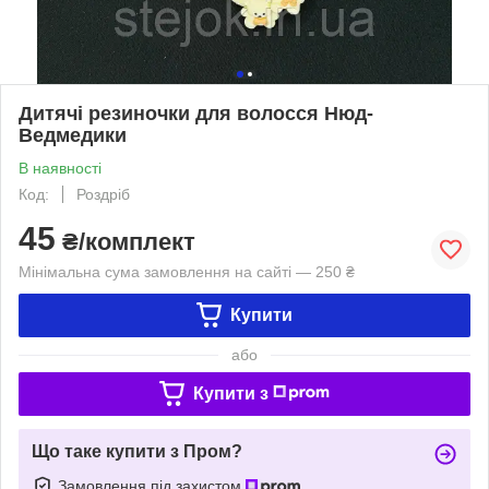
Дитячі резиночки для волосся Нюд-
Ведмедики
В наявності
Код:
Роздріб
45
₴/комплект
Мінімальна сума замовлення на сайті — 250 ₴
Купити
або
Купити з
Що таке купити з Пром?
Замовлення під захистом