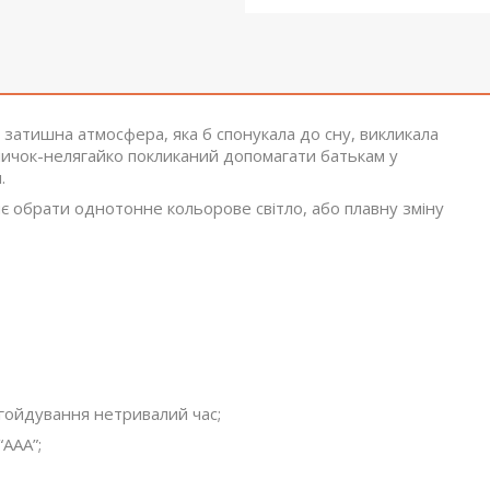
 затишна атмосфера, яка б спонукала до сну, викликала
чничок-нелягайко покликаний допомагати батькам у
я.
яє обрати однотонне кольорове світло, або плавну зміну
згойдування нетривалий час;
“ААА”;