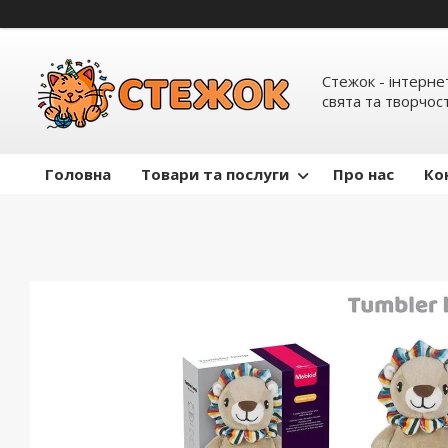
Стежок - інтерне
свята та творчост
Головна
Товари та послуги
Про нас
Ко