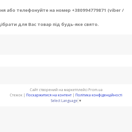
я або телефонуйте на номер +380994779871 (viber /
брати для Вас товар під будь-яке свято.
Сайт створений на маркетплейсі
Prom.ua
Стежок |
Поскаржитися на контент
|
Політика конфіденційності
Select Language
▼