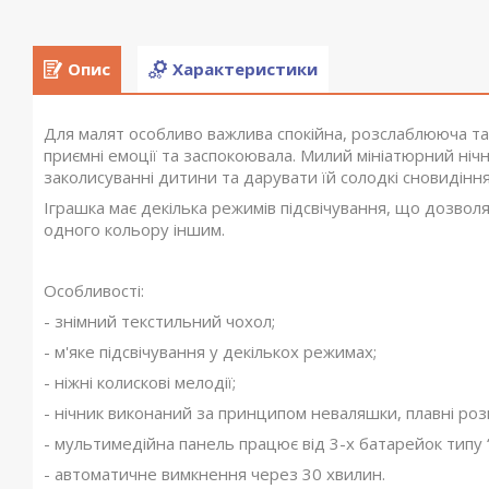
Опис
Характеристики
Для малят особливо важлива спокійна, розслаблююча та
приємні емоції та заспокоювала. Милий мініатюрний ні
заколисуванні дитини та дарувати їй солодкі сновидінн
Іграшка має декілька режимів підсвічування, що дозвол
одного кольору іншим.
Особливості:
- знімний текстильний чохол;
- м'яке підсвічування у декількох режимах;
- ніжні колискові мелодії;
- нічник виконаний за принципом неваляшки, плавні ро
- мультимедійна панель працює від 3-х батарейок типу 
- автоматичне вимкнення через 30 хвилин.