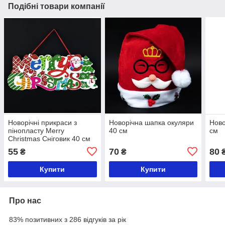
Подібні товари компанії
Новорічні прикраси з
Новорічна шапка окуляри
Ново
пінопласту Merry
40 см
см
Christmas Сніговик 40 см
55
70
80
₴
₴
Купити
Купити
Про нас
83% позитивних з 286 відгуків за рік