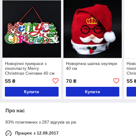
Новорічні прикраси з
Новорічна шапка окуляри
Ново
пінопласту Merry
40 см
піно
Christmas Сніговик 40 см
Chri
55
70
55
₴
₴
Купити
Купити
Про нас
83% позитивних з 287 відгуків за рік
Працює з 12.08.2017