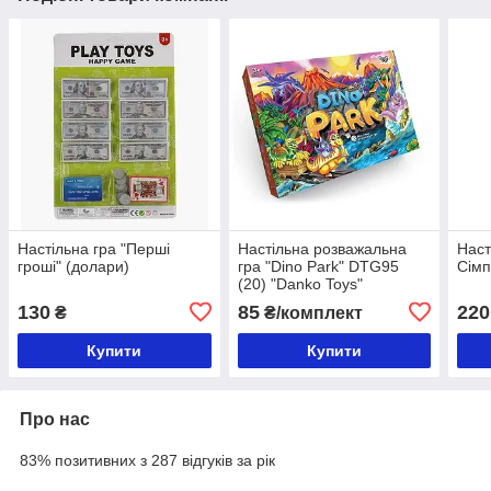
Настільна гра "Перші
Настільна розважальна
Наст
гроші" (долари)
гра "Dino Park" DTG95
Сімп
(20) "Danko Toys"
130
85
220
₴
₴/комплект
Купити
Купити
Про нас
83% позитивних з 287 відгуків за рік