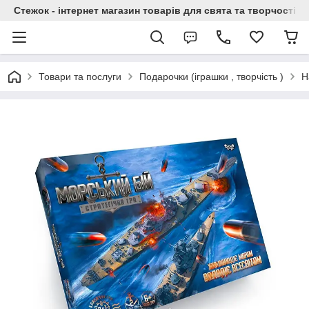
Стежок - інтернет магазин товарів для свята та творчості
Товари та послуги
Подарочки (іграшки , творчість )
Н