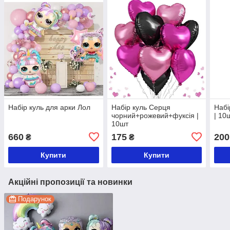
Набір куль для арки Лол
Набір куль Серця
Набі
чорний+рожевий+фуксія |
| 10
10шт
660
175
200
₴
₴
Купити
Купити
Акційні пропозиції та новинки
Подарунок