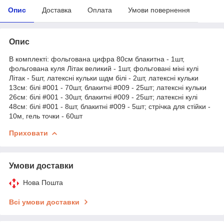
Опис
Доставка
Оплата
Умови повернення
Опис
В комплекті: фольгована цифра 80см блакитна - 1шт,
фольгована куля Літак великий - 1шт, фольговані міні кулі
Літак - 5шт, латексні кульки шдм білі - 2шт, латексні кульки
13см: білі #001 - 70шт, блакитні #009 - 25шт; латексні кульки
26см: білі #001 - 30шт, блакитні #009 - 25шт; латексні кулі
48см: білі #001 - 8шт, блакитні #009 - 5шт; стрічка для стійки -
10м, гель точки - 60шт
Приховати
Умови доставки
Нова Пошта
Всі умови доставки