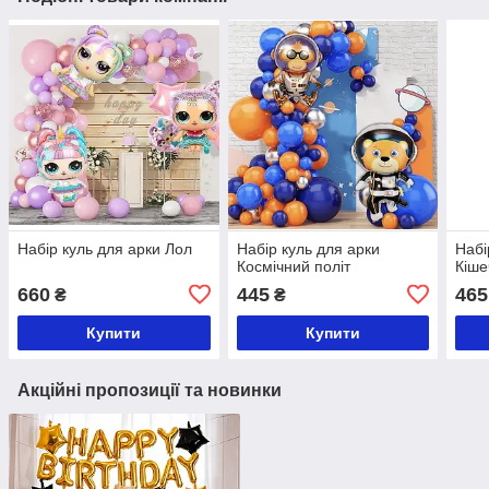
Набір куль для арки Лол
Набір куль для арки
Набі
Космічний політ
Кіше
660
445
465
₴
₴
Купити
Купити
Акційні пропозиції та новинки