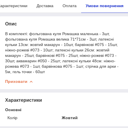
арактеристики
Доставка
Оплата
Умови повернення
Опис
В комплекті: фольгована куля Ромашка маленька - 3шт,
фольгована куля Ромашка велика 71*71см - 3шт, латексні
кульки 13см: жовтий макарун - 10шт, барвінкові #075 - 15шт,
ніжно-рожеві #073 - 10шт; латексні кульки 26см: жовтий
макарун - 25шт, барвінкові #075 - 25шт, ніжно-рожеві #073 -
30шт, аквамарин #050 - 25шт; латексні кульки 48см: ніжно-
рожева #073 - 1шт, барвінкова #075 - 1шт; стрічка для арки -
5м, гель точки - 60шт
Приховати
Характеристики
Основні
Колір
Жовтий