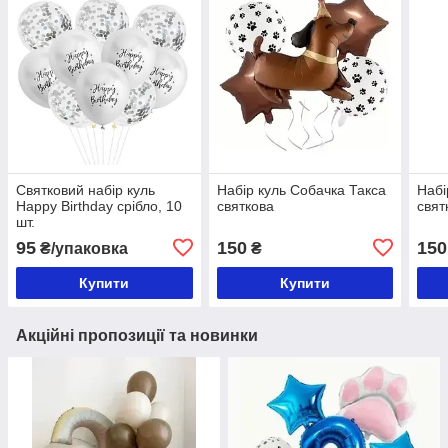
Святковий набір куль
Набір куль Собачка Такса
Набі
Happy Birthday срібло, 10
святкова
свят
шт.
95
150
150
₴/упаковка
₴
Купити
Купити
Акційні пропозиції та новинки