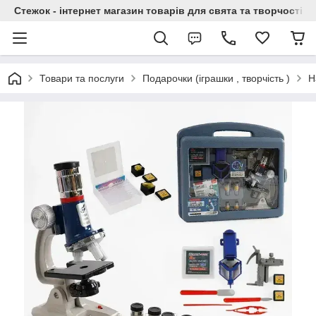
Стежок - інтернет магазин товарів для свята та творчості
Товари та послуги
Подарочки (іграшки , творчість )
Н