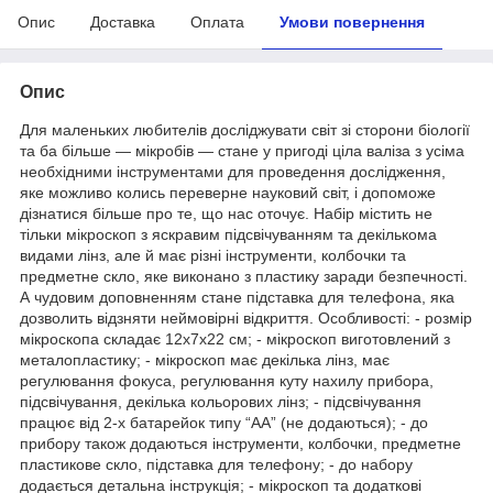
Опис
Доставка
Оплата
Умови повернення
Опис
Для маленьких любителів досліджувати світ зі сторони біології
та ба більше — мікробів — стане у пригоді ціла валіза з усіма
необхідними інструментами для проведення дослідження,
яке можливо колись переверне науковий світ, і допоможе
дізнатися більше про те, що нас оточує. Набір містить не
тільки мікроскоп з яскравим підсвічуванням та декількома
видами лінз, але й має різні інструменти, колбочки та
предметне скло, яке виконано з пластику заради безпечності.
А чудовим доповненням стане підставка для телефона, яка
дозволить відзняти неймовірні відкриття. Особливості: - розмір
мікроскопа складає 12х7х22 см; - мікроскоп виготовлений з
металопластику; - мікроскоп має декілька лінз, має
регулювання фокуса, регулювання куту нахилу прибора,
підсвічування, декілька кольорових лінз; - підсвічування
працює від 2-х батарейок типу “АА” (не додаються); - до
прибору також додаються інструменти, колбочки, предметне
пластикове скло, підставка для телефону; - до набору
додається детальна інструкція; - мікроскоп та додаткові