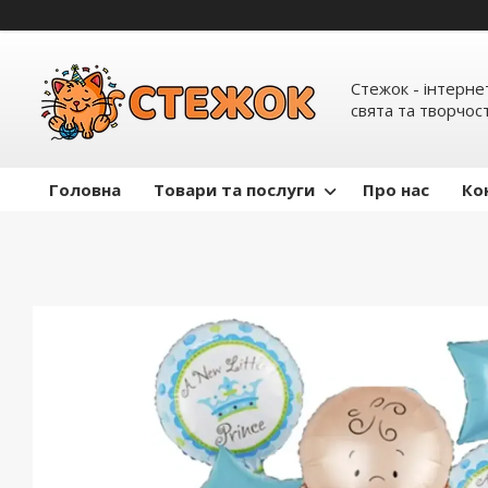
Стежок - інтерне
свята та творчост
Головна
Товари та послуги
Про нас
Ко