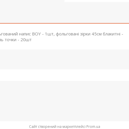
гований напис BOY - 1шт, фольговані зірки 45см блакитні -
ль точки - 20шт
Сайт створений на маркетплейсі
Prom.ua