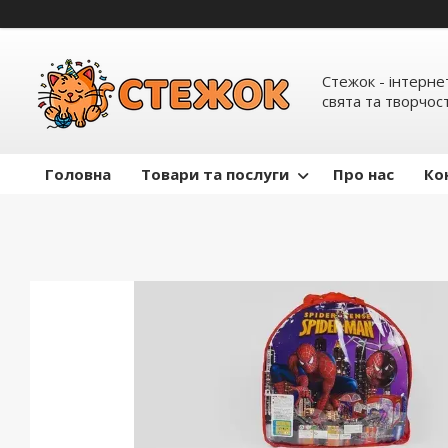
Стежок - інтерне
свята та творчост
Головна
Товари та послуги
Про нас
Ко