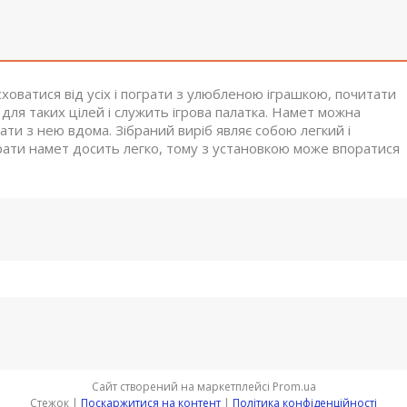
ховатися від усіх і пограти з улюбленою іграшкою, почитати
для таких цілей і служить ігрова палатка. Намет можна
рати з нею вдома. Зібраний виріб являє собою легкий і
ирати намет досить легко, тому з установкою може впоратися
Сайт створений на маркетплейсі
Prom.ua
Стежок |
Поскаржитися на контент
|
Політика конфіденційності