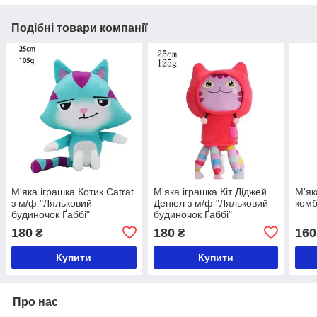
Подібні товари компанії
М'яка іграшка Котик Catrat
М'яка іграшка Кіт Діджей
М'як
з м/ф "Ляльковий
Деніел з м/ф "Ляльковий
комб
будиночок Ґаббі"
будиночок Ґаббі"
180
180
160
₴
₴
Купити
Купити
Про нас