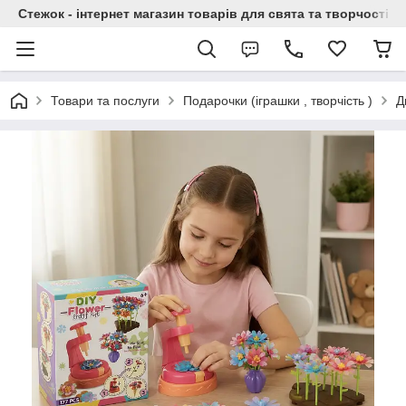
Стежок - інтернет магазин товарів для свята та творчості
Товари та послуги
Подарочки (іграшки , творчість )
Д