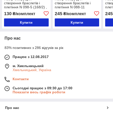
створення браслетів і
створення браслетів і
ство
плетіння N 098-5 (168/2) ,
плетіння N 088-11
плет
колір рожевий
130
245
245
₴/комплект
₴/комплект
Купити
Купити
Про нас
83% позитивних з 286 відгуків за рік
Працює з 12.08.2017
м. Хмельницький
Хмельницький, Україна
Контакти
Сьогодні працює з 09:30 до 17:00
Показати весь графік роботи
Про нас