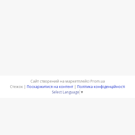
Сайт створений на маркетплейсі
Prom.ua
Стежок |
Поскаржитися на контент
|
Політика конфіденційності
Select Language
▼