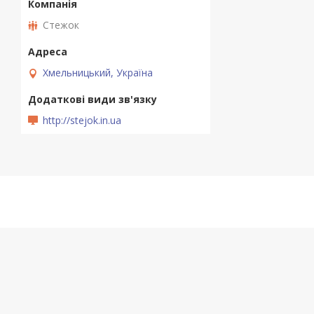
Стежок
Хмельницький, Україна
http://stejok.in.ua