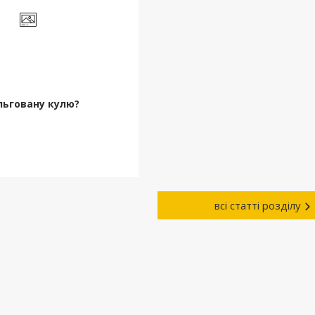
льговану кулю?
всі статті розділу